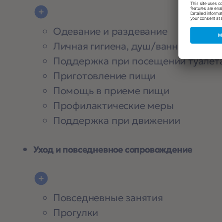
Одевание и раздевание
Личная гигиена, душ/ванна
Поддержка при посещении туалет
Приготовление пищи
Помощь в приеме пищи
Профилактические меры
Поддержка при движении
Уход и повседневное сопровождение
Повседневные занятия
Прогулки