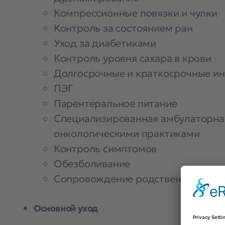
Компрессионные повязки и чулки
Контроль за состоянием ран
Уход за диабетиками
Контроль уровня сахара в крови
Долгосрочные и краткосрочные ин
ПЭГ
Парентеральное питание
Специализированная амбулаторная
онкологическими практиками
Контроль симптомов
Обезболивание
Сопровождение родственников во 
Основной уход