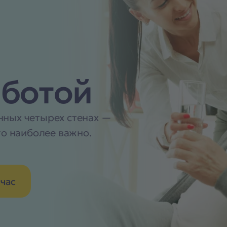
ботой
нных четырех стенах —
то наиболее важно.
йчас