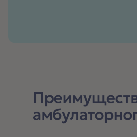
Преимущест
амбулаторног